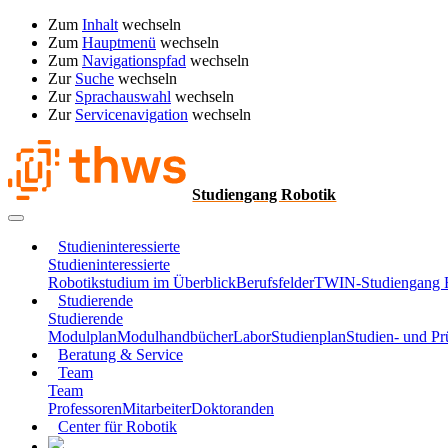
Zum
Inhalt
wechseln
Zum
Hauptmenü
wechseln
Zum
Navigationspfad
wechseln
Zur
Suche
wechseln
Zur
Sprachauswahl
wechseln
Zur
Servicenavigation
wechseln
Studiengang Robotik
Studieninteressierte
Studieninteressierte
Robotikstudium im Überblick
Berufsfelder
TWIN-Studiengang 
Studierende
Studierende
Modulplan
Modulhandbücher
Labor
Studienplan
Studien- und P
Beratung & Service
Team
Team
Professoren
Mitarbeiter
Doktoranden
Center für Robotik