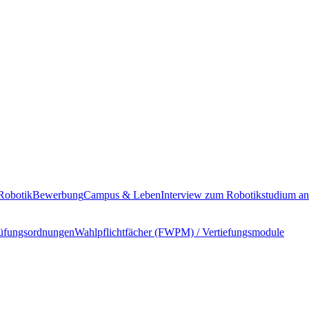
Robotik
Bewerbung
Campus & Leben
Interview zum Robotikstudium 
rüfungsordnungen
Wahlpflichtfächer (FWPM) / Vertiefungsmodule