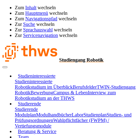
Zum
Inhalt
wechseln
Zum
Hauptmenü
wechseln
Zum
Navigationspfad
wechseln
Zur
Suche
wechseln
Zur
Sprachauswahl
wechseln
Zur
Servicenavigation
wechseln
Studiengang Robotik
Studieninteressierte
Studieninteressierte
Robotikstudium im Überblick
Berufsfelder
TWIN-Studiengang
Robotik
Bewerbung
Campus & Leben
Interview zum
Robotikstudium an der THWS
Studierende
Studierende
Modulplan
Modulhandbücher
Labor
Studienplan
Studien- und
Prüfungsordnungen
Wahlpflichtfächer (FWPM) /
Vertiefungsmodule
Beratung & Service
Team