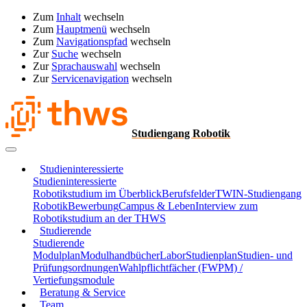
Zum
Inhalt
wechseln
Zum
Hauptmenü
wechseln
Zum
Navigationspfad
wechseln
Zur
Suche
wechseln
Zur
Sprachauswahl
wechseln
Zur
Servicenavigation
wechseln
Studiengang Robotik
Studieninteressierte
Studieninteressierte
Robotikstudium im Überblick
Berufsfelder
TWIN-Studiengang
Robotik
Bewerbung
Campus & Leben
Interview zum
Robotikstudium an der THWS
Studierende
Studierende
Modulplan
Modulhandbücher
Labor
Studienplan
Studien- und
Prüfungsordnungen
Wahlpflichtfächer (FWPM) /
Vertiefungsmodule
Beratung & Service
Team