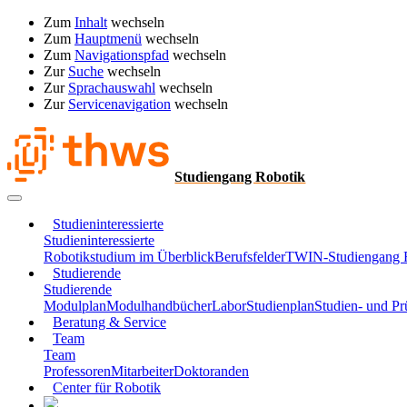
Zum
Inhalt
wechseln
Zum
Hauptmenü
wechseln
Zum
Navigationspfad
wechseln
Zur
Suche
wechseln
Zur
Sprachauswahl
wechseln
Zur
Servicenavigation
wechseln
Studiengang Robotik
Studieninteressierte
Studieninteressierte
Robotikstudium im Überblick
Berufsfelder
TWIN-Studiengang 
Studierende
Studierende
Modulplan
Modulhandbücher
Labor
Studienplan
Studien- und P
Beratung & Service
Team
Team
Professoren
Mitarbeiter
Doktoranden
Center für Robotik