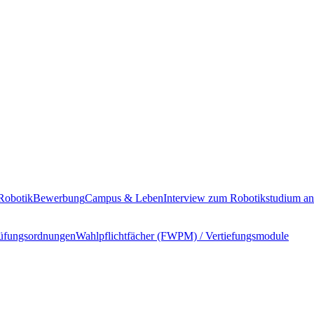
Robotik
Bewerbung
Campus & Leben
Interview zum Robotikstudium 
rüfungsordnungen
Wahlpflichtfächer (FWPM) / Vertiefungsmodule